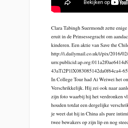
Clara Tabingh Suermondt zette enige 
eruit in de Prinsessegracht om aandac
kinderen. Een aktie van Save the Chil
http://i.dailymail.co.uk/i/pix/2016/02/
urn:publicid:ap.org:011a2f0ae6414
43aTi2P1lX083085142da0f64ca4-65
In College Tour had Ai Weiwei het on
Verschrikkelijk. Hij zei ook naar aanl
zijn foto waarbij hij het verdronken v
houden totdat een dergelijke verschri
je weet dat hij in China als pure inti
twee bewakers op zijn lip en nog steed