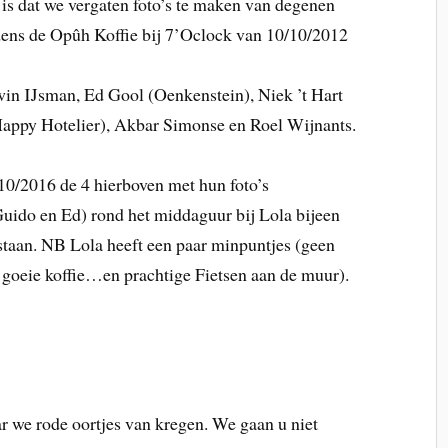
 is dat we vergaten foto’s te maken van degenen
dens de Opûh Koffie bij 7’Oclock van 10/10/2012
in IJsman, Ed Gool (Oenkenstein), Niek ’t Hart
Happy Hotelier), Akbar Simonse en Roel Wijnants.
0/2016 de 4 hierboven met hun foto’s
uido en Ed) rond het middaguur bij Lola bijeen
staan. NB Lola heeft een paar minpuntjes (geen
g goeie koffie…en prachtige Fietsen aan de muur).
r we rode oortjes van kregen. We gaan u niet