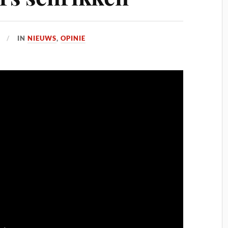
IN
NIEUWS
,
OPINIE