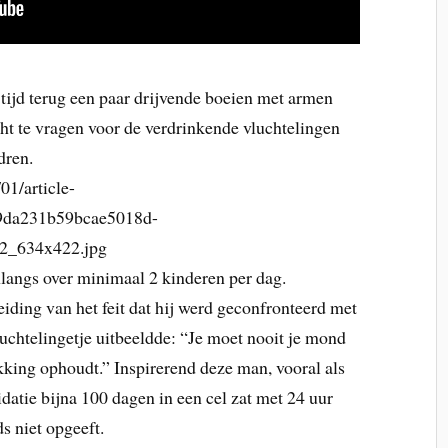
tijd terug een paar drijvende boeien met armen
ht te vragen voor de verdrinkende vluchtelingen
dren.
01/article-
d9da231b59bcae5018d-
2_634x422.jpg
langs over minimaal 2 kinderen per dag.
eiding van het feit dat hij werd geconfronteerd met
luchtelingetje uitbeeldde: “Je moet nooit je mond
kking ophoudt.” Inspirerend deze man, vooral als
midatie bijna 100 dagen in een cel zat met 24 uur
s niet opgeeft.