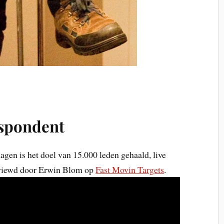
espondent
gen is het doel van 15.000 leden gehaald, live
rviewd door Erwin Blom op
Fast Movin Targets
.