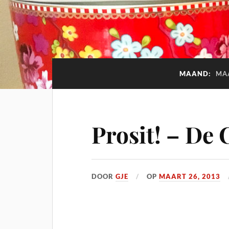
MAAND:
MA
Prosit! – De
DOOR
GJE
OP
MAART 26, 2013