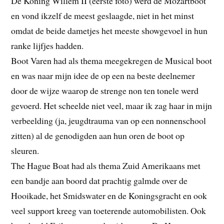
De Koning Willem II (eerste foto) werd de Mozartboot
en vond ikzelf de meest geslaagde, niet in het minst
omdat de beide dametjes het meeste showgevoel in hun
ranke lijfjes hadden.
Boot Varen had als thema meegekregen de Musical boot
en was naar mijn idee de op een na beste deelnemer
door de wijze waarop de strenge non ten tonele werd
gevoerd. Het scheelde niet veel, maar ik zag haar in mijn
verbeelding (ja, jeugdtrauma van op een nonnenschool
zitten) al de genodigden aan hun oren de boot op
sleuren.
The Hague Boat had als thema Zuid Amerikaans met
een bandje aan boord dat prachtig galmde over de
Hooikade, het Smidswater en de Koningsgracht en ook
veel support kreeg van toeterende automobilisten. Ook