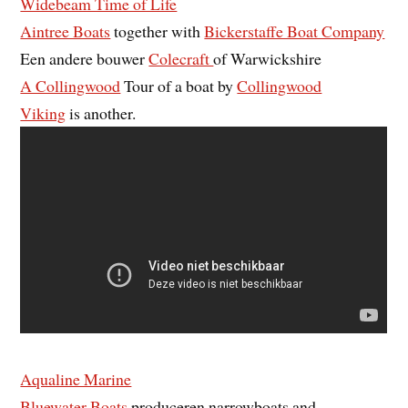
Widebeam Time of Life
Aintree Boats
together with
Bickerstaffe Boat Company
Een andere bouwer
Colecraft
of Warwickshire
A Collingwood
Tour of a boat by
Collingwood
Viking
is another.
Aqualine Marine
Bluewater Boats
produceren narrowboats and